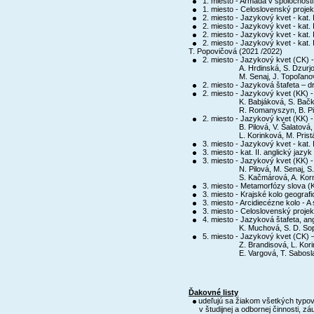
1. miesto - Armáda v spoločnosti
1. miesto - Celoslovenský projekt
2. miesto - Jazykový kvet - kat. 
2. miesto - Jazykový kvet - kat. I
2. miesto - Jazykový kvet - kat. I
2. miesto - Jazykový kvet - kat. I
T. Popovičová (2021 /2022)
2. miesto - Jazykový kvet (CK) - 
A. Hrdinská, S. Dzurjov
M. Senaj, J. Topoľano
2. miesto - Jazyková štafeta – dr
2. miesto - Jazykový kvet (KK) - 
K. Babjáková, S. Bačkád
R. Romanyszyn, B. Pilo
2. miesto - Jazykový kvet (KK) - 
B. Pilová, V. Šalatová, 
L. Korinková, M. Prist
3. miesto - Jazykový kvet - kat. 
3. miesto - kat. II. anglický jazy
3. miesto - Jazykový kvet (KK) - d
N. Pilová, M. Senaj, S.
S. Kačmárová, A. Kornú
3. miesto - Metamorfózy slova (K
3. miesto - Krajské kolo geografi
3. miesto - Arcidiecézne kolo - A 
3. miesto - Celoslovenský projekt 
4. miesto - Jazyková štafeta, ang
K. Muchová, S. D. So
5. miesto - Jazykový kvet (CK) – 
Z. Brandisová, L. Kori
E. Vargová, T. Sabosl
Ďakovné listy
udeľujú sa žiakom všetkých typov
v študijnej a odbornej činnosti, záu