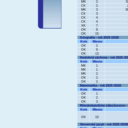
MK
2.
S
CK
2.
MK
3.
S
CK
3.
CK
4.
CK
4.
KK
7.
OK
8.
OK
15.
Geografia - rok 2025 /2026
Kolo
Miesto
OK
2.
OK
9.
OK
13.
Hudobná výchova - rok 2025 /2
Kolo
Miesto
MK
1.
MK
1.
MK
2.
OK
2.
OK
2.
Matematika - rok 2025 /2026
Kolo
Miesto
OK
1.
OK
2.
OK
3.
Rímskokatolícke náboženstvo - 
Kolo
Miesto
OK
10.
Slovenský jazyk - rok 2025 /2026