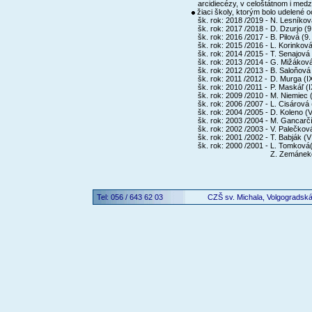
arcidiecézy, v celoštátnom i medzi
žiaci školy, ktorým bolo udelené o
šk. rok: 2018 /2019 -
N. Lesníková
šk. rok: 2017 /2018 -
D. Dzurjo (9.
šk. rok: 2016 /2017 -
B. Pilová (9.
šk. rok: 2015 /2016 -
L. Korinková
šk. rok: 2014 /2015 -
T. Senajová 
šk. rok: 2013 /2014 -
G. Mižáková (
šk. rok: 2012 /2013 -
B. Saloňová 
šk. rok: 2011 /2012 -
D. Murga (IX.
šk. rok: 2010 /2011 -
P. Maskáľ (IX
šk. rok: 2009 /2010 -
M. Niemiec (
šk. rok: 2006 /2007 -
L. Cisárová (
šk. rok: 2004 /2005 -
D. Koleno (VI
šk. rok: 2003 /2004 -
M. Gancarčík
šk. rok: 2002 /2003 -
V. Palečková
šk. rok: 2001 /2002 -
T. Babják (VI.
šk. rok: 2000 /2001 -
L. Tomková(VI
Z. Zemáneková
Tel: 056 / 643 62 03
CZŠ sv. Michala, Volgogradsk