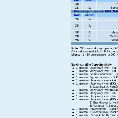
Kolo
Miesto
OK
Hv
OK
2.
Zempl
Telesná výchova - rok 2025 /202
Kolo
Miesto
MK
2.
OK
4.
MK
8.
Mest
MK
8.
Mestsk
MK
9.
Mest
Kolo:
MO - mestská olympiáda, OK - 
CK - celoslovenské kolo, MS - med
Miesto:
1 - 10 umiestnenie na OK, 
Najvýraznejšie úspechy školy
1. miesto - Jazykový kvet - kat. 
1. miesto - Jazykový kvet - kat. 
1. miesto - Vesmír očami detí - S
1. miesto - Výtvarná súťaž - S. 
1. miesto - Jazykový kvet - kat. 
1. miesto - Jazykový kvet (KK) – 
S. Dzurjová, A. Kornúc,
1. miesto - Jazykový kvet (ukraj
1. miesto - Jazykový kvet – kat. 
1. miesto - Jazykový kvet – kat. 
1. miesto - Jazykový kvet (KK) – 
Z. Brandisová, L. Kori
E. Vargová, T. Sabosl
1. miesto - Envirománia - krajské 
1. miesto - Okresné kolo Biblicke
1. miesto - Zvonického literárne 