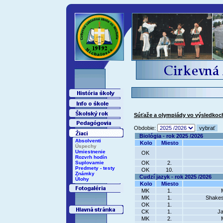
Súťaže a olympiády vo výsledkoch
Obdobie:
Biológia - rok 2025 /2026
Absolventi
Kolo
Miesto
Úspechy
Umiestnenie
OK
Rozvrh hodín
Suplovamie
OK
2.
Predmety - testy
OK
10.
Známky
Cudzí jazyk - rok 2025 /2026
Úlohy
Kolo
Miesto
MK
1.
MK
1.
Shakesp
OK
1.
CK
1.
Ja
MK
2.